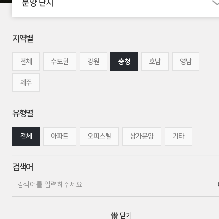
분양 단지
지역별
전체
수도권
강원
충청
호남
영남
제주
유형별
전체
아파트
오피스텔
상가분양
기타
검색어
닫기