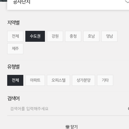
공사단지
지역별
전체
수도권
강원
충청
호남
영남
제주
유형별
전체
아파트
오피스텔
상가분양
기타
검색어
닫기