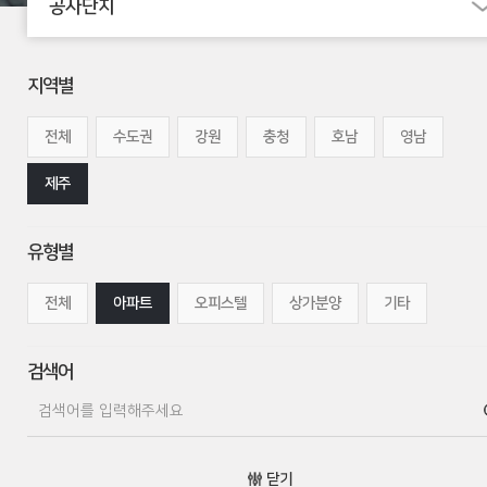
공사단지
지역별
전체
수도권
강원
충청
호남
영남
제주
유형별
전체
아파트
오피스텔
상가분양
기타
검색어
닫기