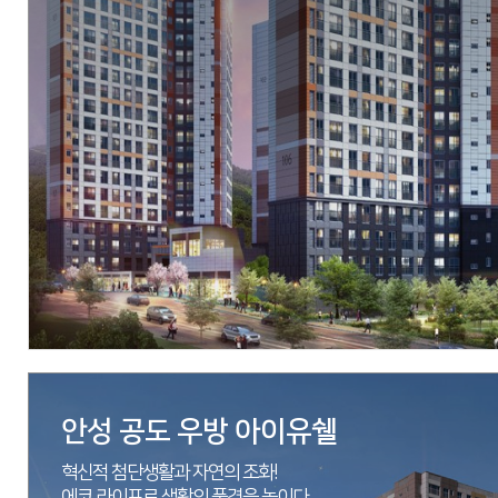
현장
경기도 화성시 기안동 454-1번지 일원
시행
코리아신탁
시공
(주)우방
세대수
총 1,157세대 중 1단지 420세대
분양문의
1522-2529
자세히 보기
안성 공도 우방 아이유쉘
혁신적 첨단생활과 자연의 조화!
에코 라이프로 생활의 품격을 높이다