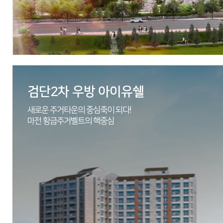
분양문의
031-652-3933
자세히 보기
검단2차 우방 아이유쉘
새로운 주거타운의 중심축이 되다!
마전 황금주거벨트의 핵중심