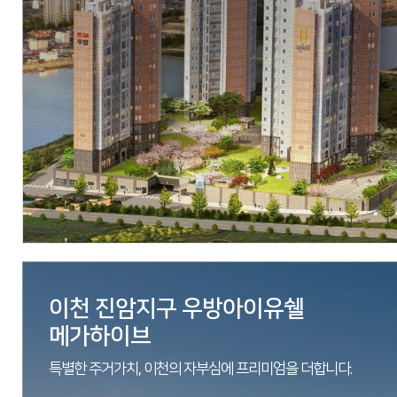
현장
경기도 안성시 공도읍 양기리 302-2번지 일원
시행
우방산업(주), 태길종합건설, 동아건설산업
시공
우방산업(주), 태길종합건설, 동아건설산업
세대수
948세대
분양문의
1533-3830
자세히 보기
이천 진암지구 우방아이유쉘
메가하이브
특별한 주거가치, 이천의 자부심에 프리미엄을 더합니다.