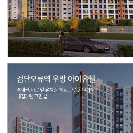
시공
(주)우방
세대수
총 1,157세대 중 2단지 737세대
분양문의
1522-2529
자세히 보기
검단오류역 우방 아이유쉘
역세권, 바로 앞 유치원·학교, 근린공원까지?
내집마련 고민 끝