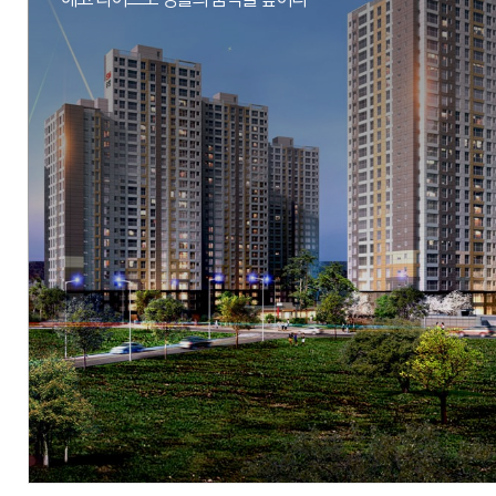
현장
인천시 서구 오류동 1722-1번지 일원
시행
우방산업(주)
시공
우방산업(주)
세대수
총 420세대
분양문의
032-564-5678
자세히 보기