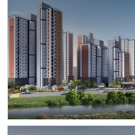
현장
경기도 양평군 강상면 병산리 24-1외 12필지
시행
아시아신탁
시공
우방산업 / 에스엠상선 건설부문
세대수
총 219세대 (77type 216세대, 108type 3세대)
분양문의
1855-2190
자세히 보기