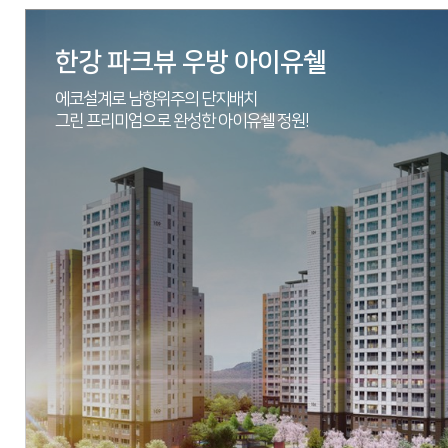
한강 파크뷰 우방 아이유쉘
에코설계로 남향위주의 단지배치
그린 프리미엄으로 완성한 아이유쉘 정원!
현장
경기도 안성시 공도읍 승두리 60-133번지 일원
시행
에스엠상선(주)
시공
에스엠상선(주)
세대수
총 715세대