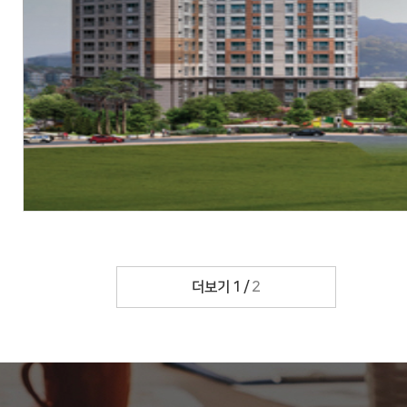
현장
경기도 김포시 걸포동 294-38번지 일원
시행
김포걸포2지역주택조합,(주)우방,에스엠상선(주)
시공
(주)우방,에스엠상선(주)
세대수
총 540세대
분양문의
031-996-7777
자세히 보기
더보기
1
/
2