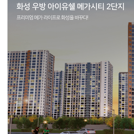
화성 우방 아이유쉘 메가시티 2단지
프리미엄 메가 라이프로 화성을 바꾸다!
현장
경기도 이천시 장호원읍 진암리 68번지 일원
시행
㈜한국토지신탁 (위탁사: ㈜그래도)
시공
우방산업(주), 동아건설산업(주)
세대수
총 413세대
분양문의
031-642-6902