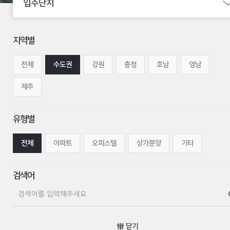
입주단지
지역별
전체
수도권
강원
충청
호남
영남
제주
유형별
전체
아파트
오피스텔
상가분양
기타
검색어
닫기