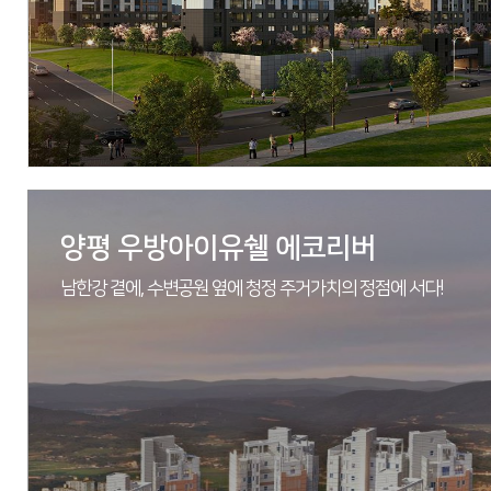
양평 우방아이유쉘 에코리버
남한강 곁에, 수변공원 옆에 청정 주거가치의 정점에 서다!