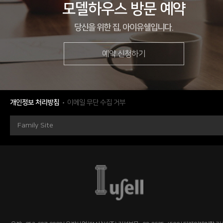
모델하우스 방문 예약
당신을 위한 집, 아이유쉘입니다.
예약 신청하기
현장
인천광역시 서구 마전동 996-1번지
시행
에스엠상선(주)
시공
에스엠상선(주)
개인정보 처리방침
이메일 무단 수집 거부
세대수
380세대
Family Site
분양문의
032-542-7000
자세히 보기