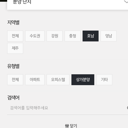
분양 단지
지역별
전체
수도권
강원
충청
호남
영남
제주
유형별
전체
아파트
오피스텔
상가분양
기타
검색어
닫기