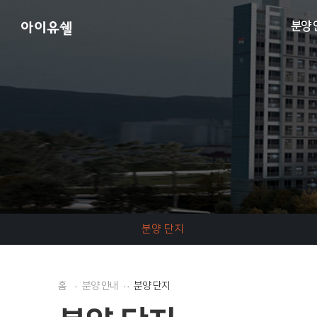
분양 
분양 단지
홈
분양 안내
분양 단지