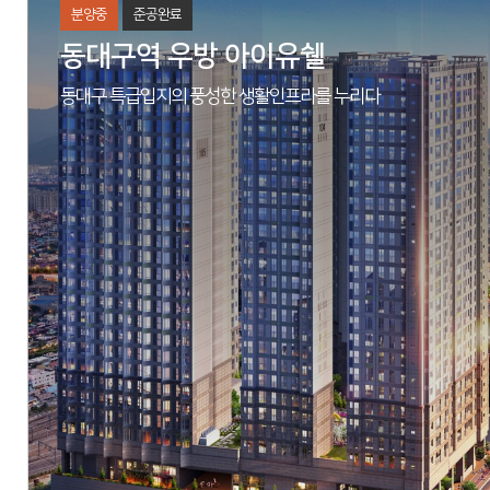
분양중
준공완료
동대구역 우방 아이유쉘
동대구 특급입지의 풍성한 생활인프라를 누리다
M/H
경상남도 창원시 성산구 중앙동 101-3
현장
경상남도 창원시 진해구 남양동 20-2번지
시행
아시아신탁(주)
시공
동아건설산업(주), (주)우방
세대수
총 564세대
분양문의
055-264-5088