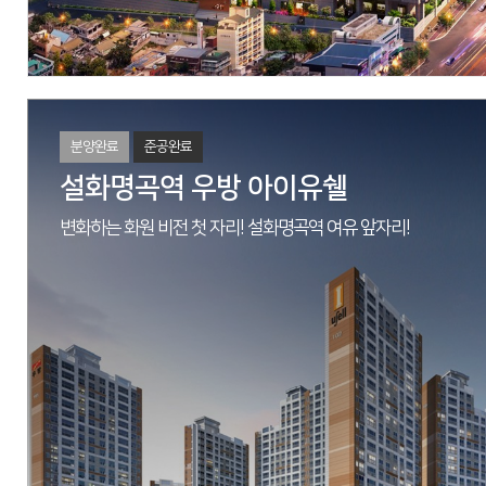
자세히 보기
분양완료
준공완료
설화명곡역 우방 아이유쉘
변화하는 화원 비전 첫 자리! 설화명곡역 여유 앞자리!
M/H
대구광역시 수성구 황금동 844
현장
대구광역시 동구 신천동 70-1 일원
시행
동대구 신천3동 지역주택조합