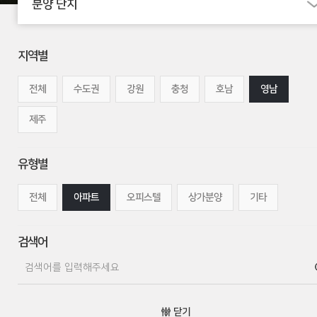
분양 단지
지역별
전체
수도권
강원
충청
호남
영남
제주
유형별
전체
아파트
오피스텔
상가분양
기타
검색어
닫기