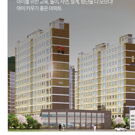
아이를 위한 교육, 놀이, 자연, 설계, 첨단을 다 모으다!
아이 키우기 좋은 아파트
M/H
대구광역시 달서구 대곡동 1040번지
현장
대구광역시 달성군 화원읍 천내리 690-1번지 외 51필지
시행
아시아신탁
시공
우방산업(주)
세대수
총 538세대
분양문의
053-642-4545
자세히 보기