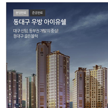
분양완료
준공완료
동대구 우방 아이유쉘
대구 신암, 동부권 개발의 중심!
동대구 골든블럭
M/H
대구광역시 수성구 황금동 844번지
현장
대구광역시 북구 연경중앙로11길 33
시행
DAEHYUN HOUSING SEOMI DEVELOPER
시공
(주)우방
세대수
503세대