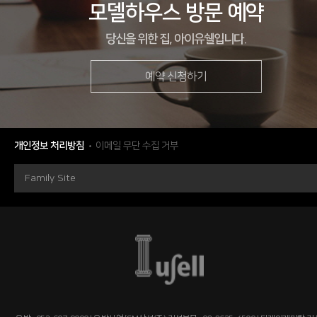
모델하우스 방문 예약
당신을 위한 집, 아이유쉘입니다.
M/H
경상남도 진주시 주약동 360-11번지
예약 신청하기
현장
경상남도 진주시 평거동 139-5번지 외 32필지
시행
(주)우방, (주)에스제이건설
시공
(주)우방
개인정보 처리방침
이메일 무단 수집 거부
세대수
총 339세대
Family Site
분양문의
055-755-7711
자세히 보기