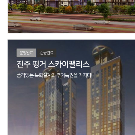
분양문의
053-762-3232
자세히 보기
분양완료
준공완료
진주 평거 스카이팰리스
품격있는 특화설계와 주거특권을 가지다!
M/H
대구광역시 수성구 황금동 844번지