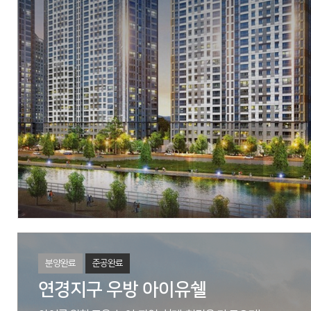
M/H
대구광역시 달서구 대곡동1040번지
현장
대구광역시 달성군 화원읍 설화리 778-1번지 일원
시행
위탁:뉴동남산업개발, 신탁:아시아신탁
시공
에스엠상선(주), (주)우방
세대수
총 320세대
분양문의
053-643-3888
자세히 보기
분양완료
준공완료
연경지구 우방 아이유쉘