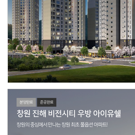
M/H
울산광역시 울주군 삼납읍 신화리 1604-5
현장
울산광역시 울주군 삼납읍 신화리 1601-2
시행
㈜우방
시공
㈜우방
세대수
아파트 357세대, 오피스텔 166실 총 523세대(실)
분양문의
1577-8645
자세히 보기
분양완료
준공완료
창원 진해 비전시티 우방 아이유쉘
창원의 중심에서 만나는 창원 최초 풀옵션 아파트!