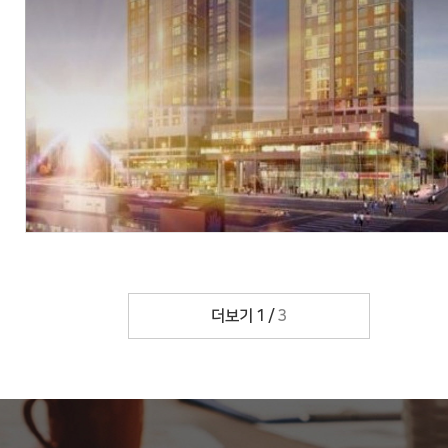
현장
대구광역시 동구 신암동 171-1번지 외 103필지
시행
(주)우방
시공
(주)우방
세대수
총 570세대
분양문의
053-762-9955
자세히 보기
더보기
1
/
3