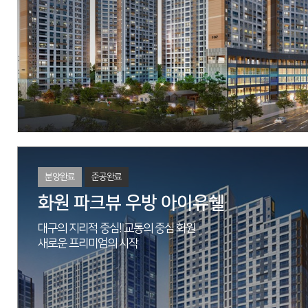
시공
(주)우방
세대수
아파트 322세대, 오피스텔 253실
분양문의
053-762-9922
자세히 보기
분양완료
준공완료
화원 파크뷰 우방 아이유쉘
대구의 지리적 중심! 교통의 중심 화원
새로운 프리미엄의 시작