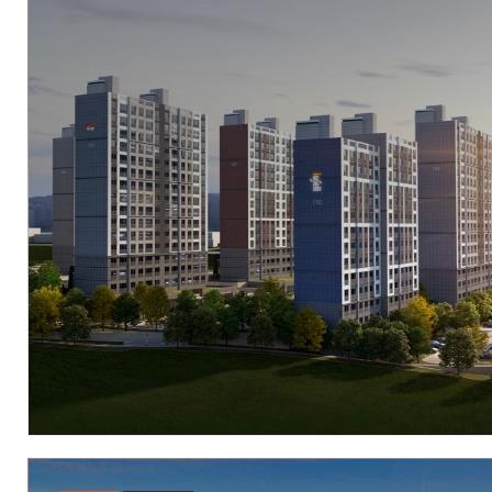
M/H
대구광역시 수성구 동대구로 34
현장
대구광역시 수성구 파동 68-7 일원
시행
우리자산신탁[(주)수성레이크]
시공
(주)우방
세대수
394세대
분양문의
1566-2990
자세히 보기