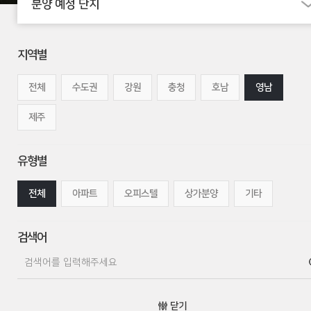
분양 예정 단지
지역별
전체
수도권
강원
충청
호남
영남
제주
유형별
전체
아파트
오피스텔
상가분양
기타
검색어
닫기