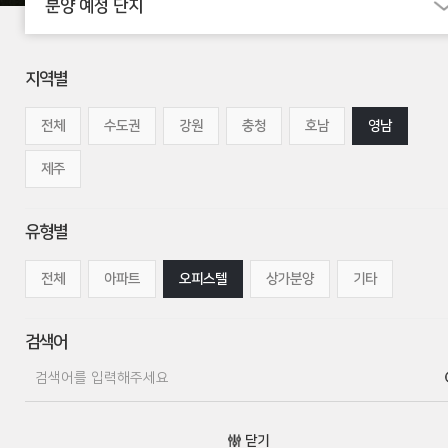
분양 예정 단지
지역별
전체
수도권
강원
충청
호남
영남
제주
유형별
전체
아파트
오피스텔
상가분양
기타
검색어
닫기