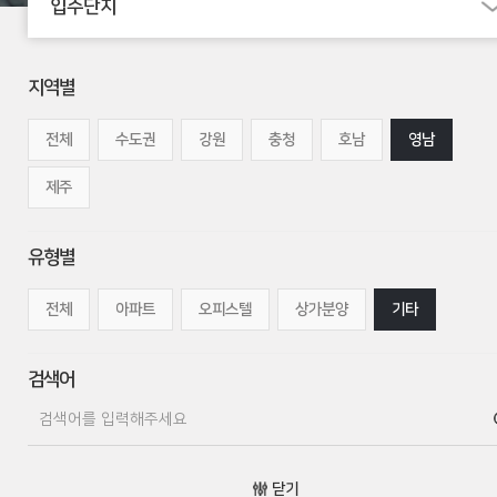
입주단지
지역별
전체
수도권
강원
충청
호남
영남
제주
유형별
전체
아파트
오피스텔
상가분양
기타
검색어
닫기