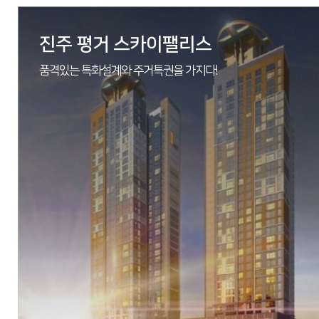
진주 평거 스카이팰리스
품격있는 특화설계와 주거특권을 가지다!
현장
대구광역시 동구 신암동 171-1번지 외 103필지
시행
(주)우방
시공
(주)우방
세대수
총 570세대