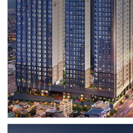
현장
경상남도 창원시 진해구 남양동 20-2번지
시행
아시아신탁(주)
시공
동아건설산업(주), (주)우방
세대수
총 564세대
분양문의
055-264-5088
자세히 보기