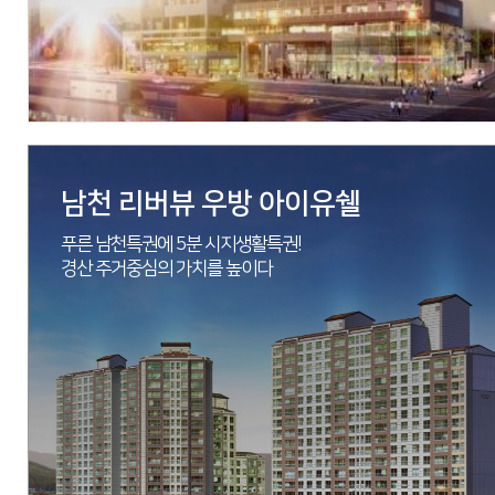
분양문의
053-762-9955
자세히 보기
남천 리버뷰 우방 아이유쉘
푸른 남천특권에 5분 시지생활특권!
경산 주거중심의 가치를 높이다