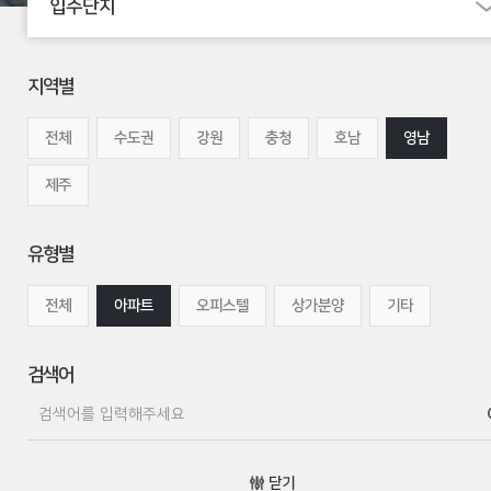
입주단지
지역별
전체
수도권
강원
충청
호남
영남
제주
유형별
전체
아파트
오피스텔
상가분양
기타
검색어
닫기