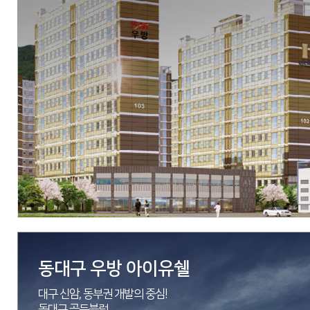
현장
대구광역시 달성군 화원읍 천내리 690-1번지 외 51필지
시행
아시아신탁
시공
우방산업(주)
세대수
총 538세대
분양문의
053-642-4545
자세히 보기
동대구 우방 아이유쉘
대구 신암, 동부권 개발의 중심!
동대구 골든블럭