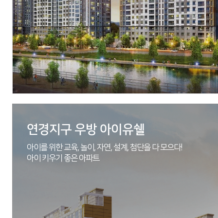
시공
에스엠상선(주), (주)우방
세대수
총 320세대
분양문의
053-643-3888
자세히 보기
연경지구 우방 아이유쉘
아이를 위한 교육, 놀이, 자연, 설계, 첨단을 다 모으다!
아이 키우기 좋은 아파트