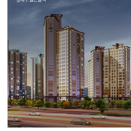
현장
대구광역시 북구 연경중앙로11길 33
시행
DAEHYUN HOUSING SEOMI DEVELOPER
시공
(주)우방
세대수
503세대
분양문의
053-762-3232
자세히 보기