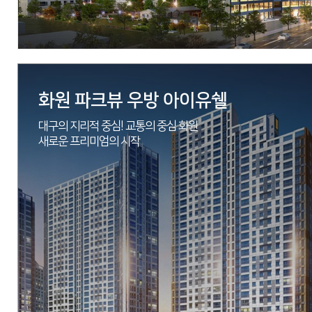
자세히 보기
화원 파크뷰 우방 아이유쉘
대구의 지리적 중심! 교통의 중심 화원
새로운 프리미엄의 시작
현장
대구광역시 달성군 화원읍 설화리 778-1번지 일원
시행
위탁:뉴동남산업개발, 신탁:아시아신탁