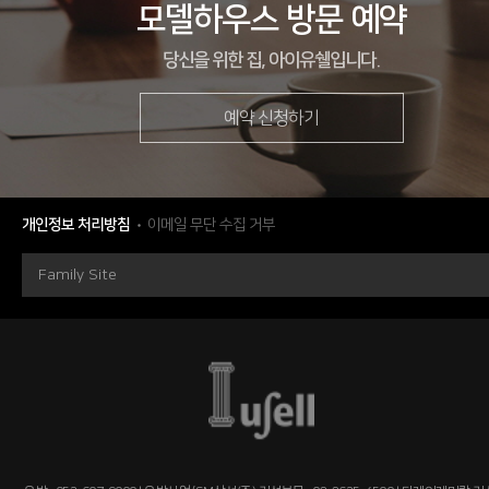
모델하우스 방문 예약
당신을 위한 집, 아이유쉘입니다.
예약 신청하기
현장
경상북도 경산시 상방동 255 외 15필지
시행
매경주택
시공
(주)우방
개인정보 처리방침
이메일 무단 수집 거부
세대수
총 279세대
Family Site
분양문의
053-793-1234
자세히 보기