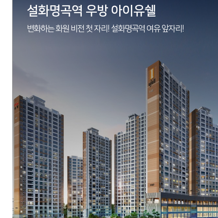
설화명곡역 우방 아이유쉘
변화하는 화원 비전 첫 자리! 설화명곡역 여유 앞자리!
현장
대구광역시 동구 신천동 70-1 일원
시행
동대구 신천3동 지역주택조합
시공
(주)우방
세대수
아파트 322세대, 오피스텔 253실
분양문의
053-762-9922