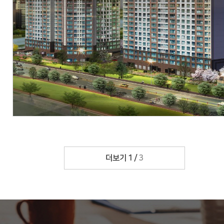
현장
경상남도 진주시 평거동 139-5번지 외 32필지
시행
(주)우방, (주)에스제이건설
시공
(주)우방
세대수
총 339세대
분양문의
055-755-7711
자세히 보기
더보기
1
/
3