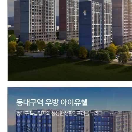
현장
대구광역시 수성구 파동 68-7 일원
시행
우리자산신탁[(주)수성레이크]
시공
(주)우방
세대수
394세대
분양문의
1566-2990
자세히 보기
동대구역 우방 아이유쉘
동대구 특급입지의 풍성한 생활인프라를 누리다