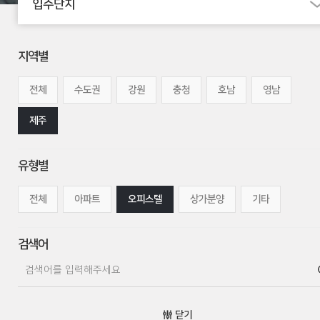
입주단지
지역별
전체
수도권
강원
충청
호남
영남
제주
유형별
전체
아파트
오피스텔
상가분양
기타
검색어
닫기