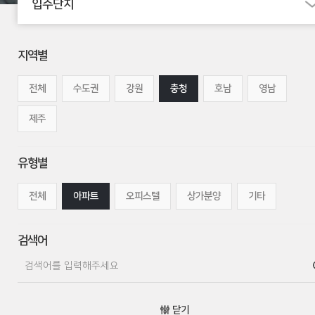
입주단지
지역별
전체
수도권
강원
충청
호남
영남
제주
유형별
전체
아파트
오피스텔
상가분양
기타
검색어
닫기