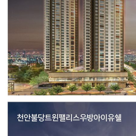
현장
청주시 흥덕구 송절동 215-1번지 일원, 청주시 흥덕구 
218-4번지 일원
시행
(주)티케이케미칼
시공
에스엠상선(주)
세대수
A2:427세대/A3:424세대
분양문의
1522-2808
자세히 보기
천안불당트윈팰리스우방아이유쉘