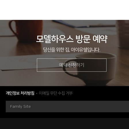
모델하우스 방문 예약
당신을 위한 집, 아이유쉘입니다.
예약 신청하기
개인정보 처리방침
이메일 무단 수집 거부
현장
충청남도 천안시 서북구 불당동 741
시행
경남모직(주)
Family Site
시공
에스엠상선(주)
세대수
160세대