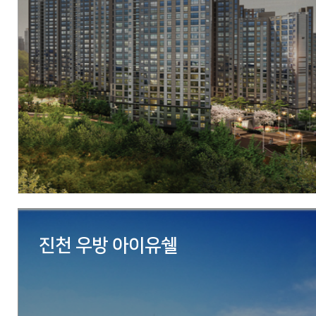
현장
충청남도 아산시 배방읍 공수리 193-5번지
시행
(주)우방
시공
(주)우방
세대수
총 1,786세대 중 2차분 519세대 금회 분양
분양문의
041-543-9944
자세히 보기
진천 우방 아이유쉘