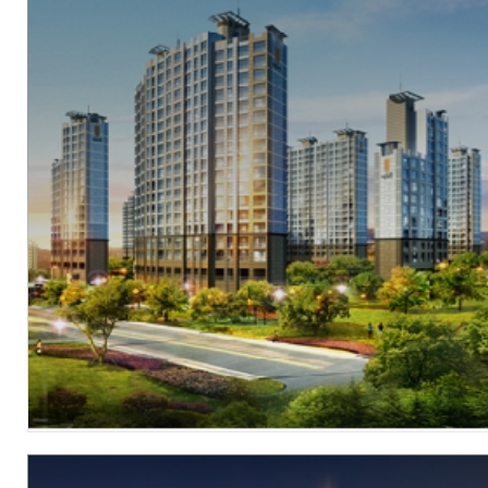
현장
충남 아산시 배방읍 공수리 526번지
시행
SM상선㈜건설부문
시공
SM상선㈜건설부문
세대수
총 1,786세대 중 1차분 1,267세대 (2단지)
분양문의
041-543-9944
자세히 보기