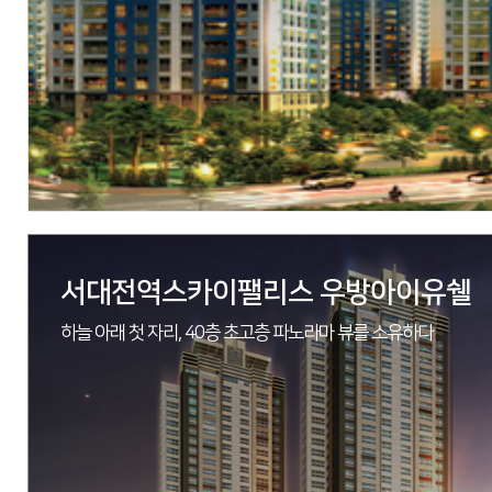
시공
에스엠상선(주)
세대수
298세대
분양문의
041-575-1144
자세히 보기
서대전역스카이팰리스 우방아이유쉘
하늘 아래 첫 자리, 40층 초고층 파노라마 뷰를 소유하다