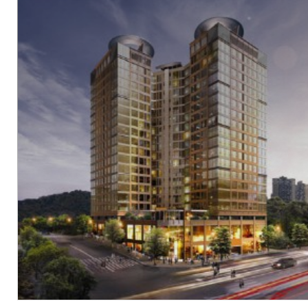
현장
대전 중구 오류동 73-1
시행
(주)티케이케미칼
시공
(주)티케이케미칼, 우방산업(주)
세대수
298세대
분양문의
042-536-1230
자세히 보기