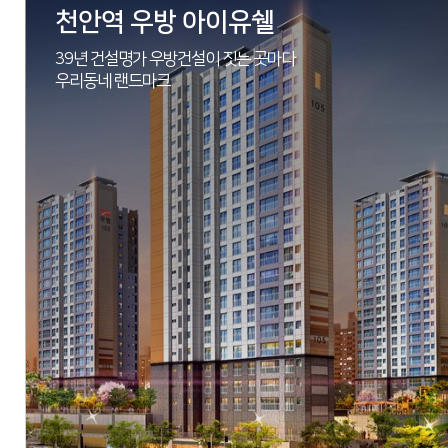
천안역 우방 아이유쉘
39년 건설명가 우방건설이 짓는 곳마다
우리동네 랜드마크
현장
충청북도 진천군 덕산면 용몽리 627-2번지 일원
시행
(주)삼라
시공
(주)우방건설
세대수
498세대
분양문의