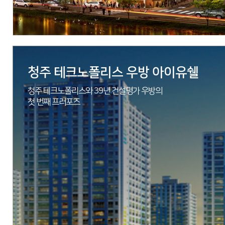
자세히 보기
청주 테크노폴리스 우방 아이유쉘
청주 테크노폴리스와 39년 건설명가 우방의
첫 번째 프러포즈
현장
충남 천안시 서북구 천안천6길 33
시행
에스엠상선(주), (주)라도