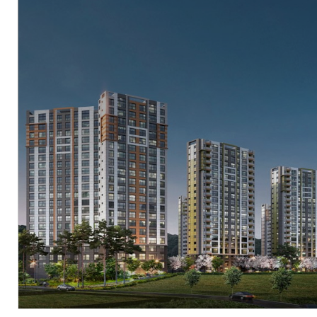
현장
경기도 이천시 장호원읍 진암리 68번지 일원
시행
㈜한국토지신탁 (위탁사: ㈜그래도)
시공
우방산업(주), 동아건설산업(주)
세대수
총 413세대
분양문의
031-642-6902
자세히 보기