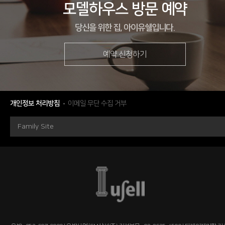
모델하우스 방문 예약
당신을 위한 집, 아이유쉘입니다.
예약 신청하기
현장
광주광역시 동구 선교지구 1BL
시행
에스엠하이플러스(주)
시공
우방산업(주), 에스엠하이플러스(주)
개인정보 처리방침
이메일 무단 수집 거부
세대수
총 490세대
Family Site
분양문의
1577-2771
자세히 보기