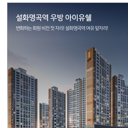
설화명곡역 우방 아이유쉘
변화하는 화원 비전 첫 자리! 설화명곡역 여유 앞자리!
현장
광주광역시 동구 선교지구 2BL
시행
에스엠하이플러스
시공
에스엠상선
세대수
총 906세대(59㎡, 84㎡A)