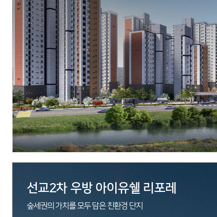
현장
경기도 양평군 강상면 병산리 24-1외 12필지
시행
아시아신탁
시공
우방산업 / 에스엠상선 건설부문
세대수
총 219세대 (77type 216세대, 108type 3세대)
분양문의
1855-2190
자세히 보기
선교2차 우방 아이유쉘 리포레
숲세권의 가치를 모두 담은 친환경 단지