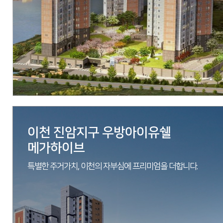
시공
(주)우방
세대수
아파트 322세대, 오피스텔 253실
분양문의
053-762-9922
자세히 보기
이천 진암지구 우방아이유쉘
메가하이브
특별한 주거가치, 이천의 자부심에 프리미엄을 더합니다.