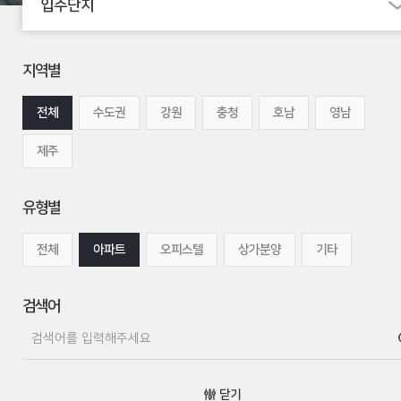
입주단지
지역별
전체
수도권
강원
충청
호남
영남
제주
유형별
전체
아파트
오피스텔
상가분양
기타
검색어
닫기