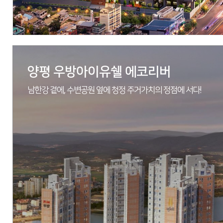
자세히 보기
양평 우방아이유쉘 에코리버
남한강 곁에, 수변공원 옆에 청정 주거가치의 정점에 서다!
현장
대구광역시 동구 신천동 70-1 일원
시행
동대구 신천3동 지역주택조합