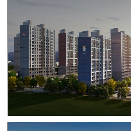
현장
대구광역시 수성구 파동 68-7 일원
시행
우리자산신탁[(주)수성레이크]
시공
(주)우방
세대수
394세대
분양문의
1566-2990
자세히 보기