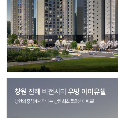
현장
경기도 안성시 공도읍 양기리 302-2번지 일원
시행
우방산업(주), 태길종합건설, 동아건설산업
시공
우방산업(주), 태길종합건설, 동아건설산업
세대수
948세대
분양문의
1533-3830
자세히 보기
창원 진해 비전시티 우방 아이유쉘
창원의 중심에서 만나는 창원 최초 풀옵션 아파트!