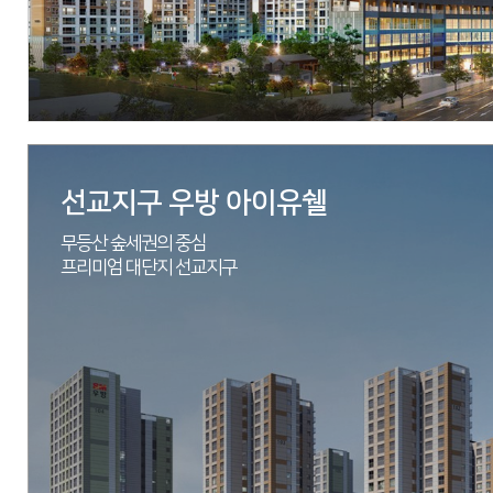
분양문의
1577-2771
자세히 보기
선교지구 우방 아이유쉘
무등산 숲세권의 중심
프리미엄 대단지 선교지구