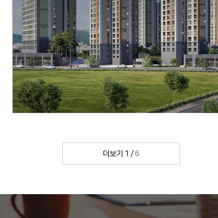
현장
대구광역시 달성군 화원읍 설화리 778-1번지 일원
시행
위탁:뉴동남산업개발, 신탁:아시아신탁
시공
에스엠상선(주), (주)우방
세대수
총 320세대
분양문의
053-643-3888
자세히 보기
더보기
1
/
6