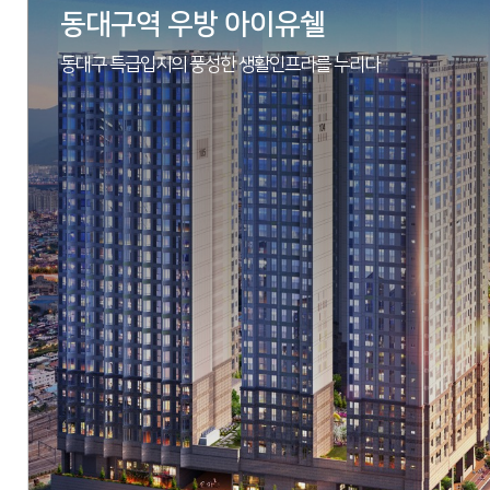
동대구역 우방 아이유쉘
동대구 특급입지의 풍성한 생활인프라를 누리다
현장
경상남도 창원시 진해구 남양동 20-2번지
시행
아시아신탁(주)
시공
동아건설산업(주), (주)우방
세대수
총 564세대
분양문의
055-264-5088